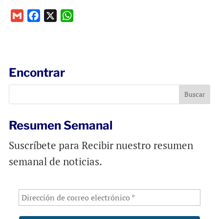
G
F
X
W
m
a
h
a
c
a
i
e
t
l
b
s
Encontrar
o
A
o
p
k
p
Resumen Semanal
Suscríbete para Recibir nuestro resumen
semanal de noticias.