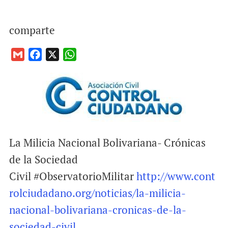
comparte
G
F
X
W
m
a
h
a
c
a
i
e
t
l
b
s
o
A
o
p
La Milicia Nacional Bolivariana- Crónicas
k
p
de la Sociedad
Civil #ObservatorioMilitar
http://www.cont
rolciudadano.org/noticias/la-milicia-
nacional-bolivariana-cronicas-de-la-
sociedad-civil