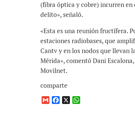
(fibra óptica y cobre) incurren e
delito», señaló.
«Esta es una reunión fructífera. P
estaciones radiobases, que amplif
Cantv y en los nodos que llevan l
Mérida», comentó Dani Escalona, 
Movilnet.
comparte
G
F
X
W
m
a
h
a
c
a
i
e
t
l
b
s