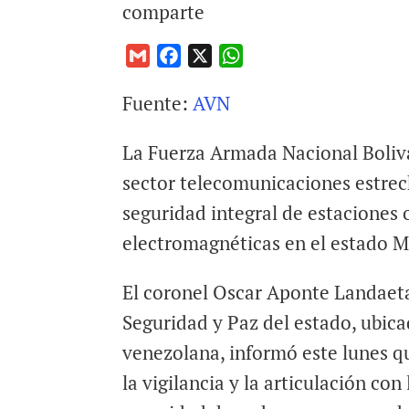
comparte
G
F
X
W
m
a
h
Fuente:
AVN
a
c
a
i
e
t
La Fuerza Armada Nacional Boliva
l
b
s
o
A
sector telecomunicaciones estrec
o
p
seguridad integral de estaciones 
k
p
electromagnéticas en el estado M
El coronel Oscar Aponte Landaeta
Seguridad y Paz del estado, ubica
venezolana, informó este lunes q
la vigilancia y la articulación con