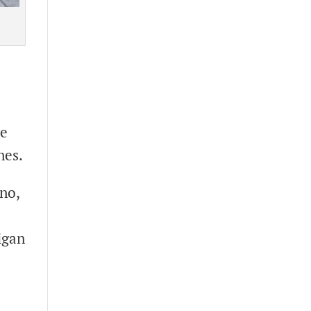
de
nes.
no,
igan