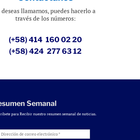
i deseas llamarnos, puedes hacerlo a
través de los números:
(+58) 414 160 02 20
(+58) 424 277 63 12
esumen Semanal
ríbete para Recibir nuestro resumen semanal de noticias.