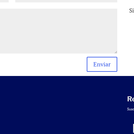
S
Enviar
R
Susc