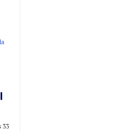
l
s 33