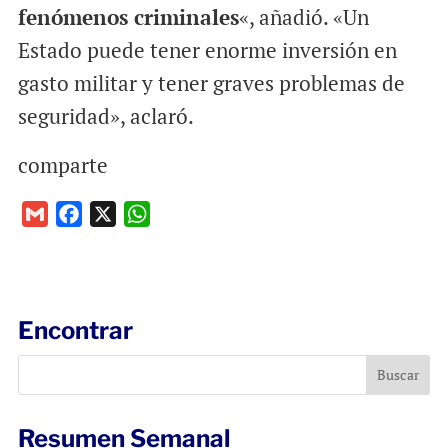
fenómenos criminales
«, añadió. «Un
Estado puede tener enorme inversión en
gasto militar y tener graves problemas de
seguridad», aclaró.
comparte
G
F
X
W
m
a
h
a
c
a
i
e
t
l
b
s
Encontrar
o
A
o
p
k
p
Resumen Semanal