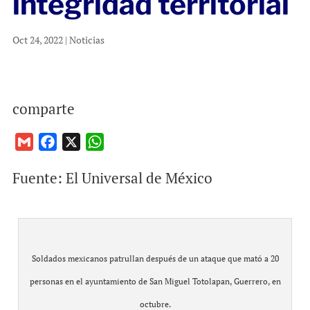
integridad territorial
Oct 24, 2022
|
Noticias
comparte
G
F
X
W
m
a
h
Fuente: El Universal de México
a
c
a
i
e
t
l
b
s
o
A
o
p
Soldados mexicanos patrullan después de un ataque que mató a 20
k
p
personas en el ayuntamiento de San Miguel Totolapan, Guerrero, en
octubre.