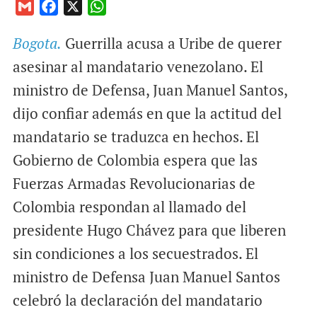
G
F
X
W
m
a
h
Bogota.
Guerrilla acusa a Uribe de querer
a
c
a
i
e
t
asesinar al mandatario venezolano. El
l
b
s
ministro de Defensa, Juan Manuel Santos,
o
A
dijo confiar además en que la actitud del
o
p
mandatario se traduzca en hechos. El
k
p
Gobierno de Colombia espera que las
Fuerzas Armadas Revolucionarias de
Colombia respondan al llamado del
presidente Hugo Chávez para que liberen
sin condiciones a los secuestrados. El
ministro de Defensa Juan Manuel Santos
celebró la declaración del mandatario