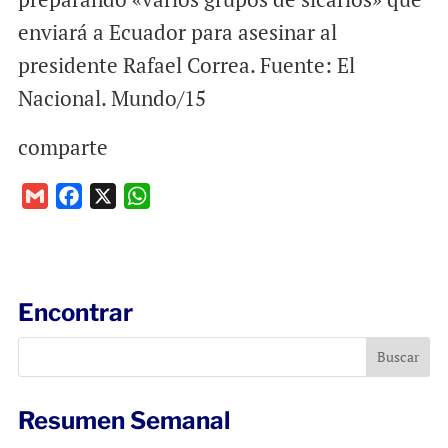
enviará a Ecuador para asesinar al
presidente Rafael Correa. Fuente: El
Nacional. Mundo/15
comparte
G
F
X
W
m
a
h
a
c
a
i
e
t
l
b
s
Encontrar
o
A
o
p
k
p
Resumen Semanal