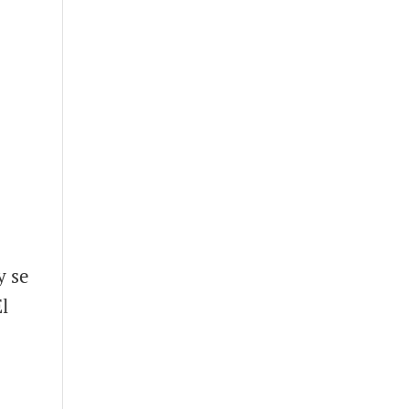
y se
El