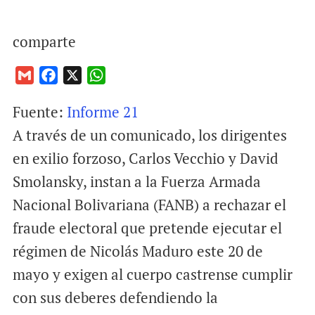
comparte
G
F
X
W
m
a
h
Fuente:
Informe 21
a
c
a
i
e
t
A través de un comunicado, los dirigentes
l
b
s
en exilio forzoso, Carlos Vecchio y David
o
A
Smolansky, instan a la Fuerza Armada
o
p
Nacional Bolivariana (FANB) a rechazar el
k
p
fraude electoral que pretende ejecutar el
régimen de Nicolás Maduro este 20 de
mayo y exigen al cuerpo castrense cumplir
con sus deberes defendiendo la