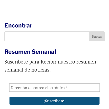
m
a
h
a
c
a
i
e
t
l
b
s
Encontrar
o
A
o
p
k
p
Resumen Semanal
Suscríbete para Recibir nuestro resumen
semanal de noticias.