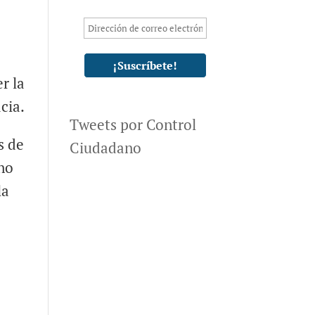
r la
cia.
Tweets por Control
s de
Ciudadano
 no
la