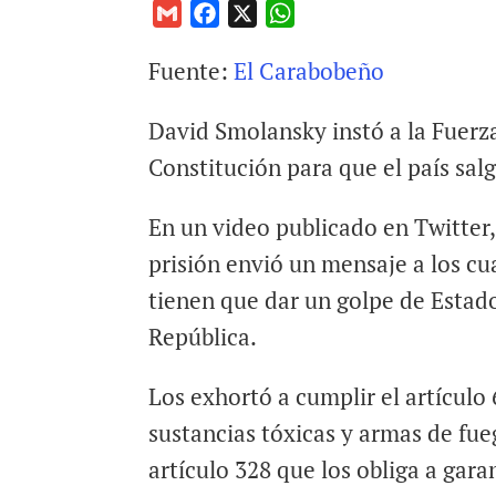
G
F
X
W
m
a
h
Fuente:
El Carabobeño
a
c
a
i
e
t
David Smolansky instó a la Fuerz
l
b
s
o
A
Constitución para que el país salg
o
p
k
p
En un video publicado en Twitter,
prisión envió un mensaje a los c
tienen que dar un golpe de Estado
República.
Los exhortó a cumplir el artículo
sustancias tóxicas y armas de fue
artículo 328 que los obliga a gara