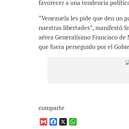
favorecer a una tendencia polític
“Venezuela les pide que den un pa
nuestras libertades”, manifestó 
aérea Generalísimo Francisco de 
que fuera perseguido por el Gobi
comparte
G
F
X
W