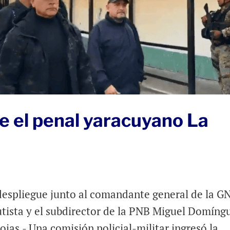
e el penal yaracuyano La
 despliegue junto al comandante general de la G
autista y el subdirector de la PNB Miguel Domíng
ojas.- Una comisión policial-militar ingresó la