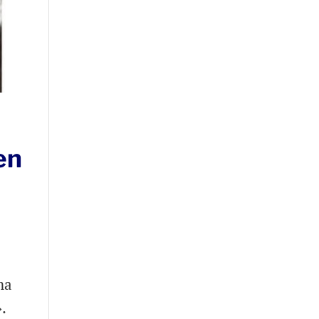
s
en
ma
.