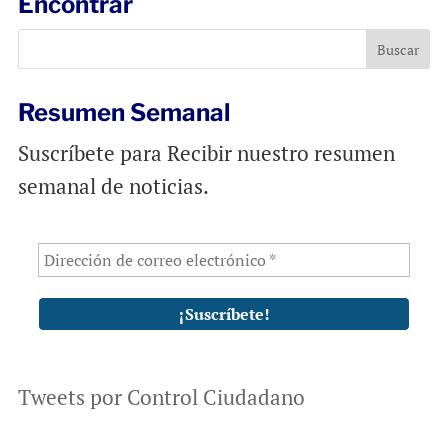
Encontrar
o
A
o
p
k
p
Resumen Semanal
Suscríbete para Recibir nuestro resumen
semanal de noticias.
Tweets por Control Ciudadano