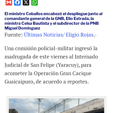
G
F
X
W
m
a
h
El ministro Ceballos encabezó el despliegue junto al
a
c
a
comandante general de la GNB, Elio Estrada, la
i
e
t
ministra Celsa Bautista y el subdirector de la PNB
Miguel Domínguez
l
b
s
Fuente:
Últimas Noticias/ Eligio Rojas
.-
o
A
o
p
Una comisión policial-militar ingresó la
k
p
madrugada de este viernes al Internado
Judicial de San Felipe (Yaracuy), para
acometer la Operación Gran Cacique
Guaicaipuro, de acuerdo a reportes.