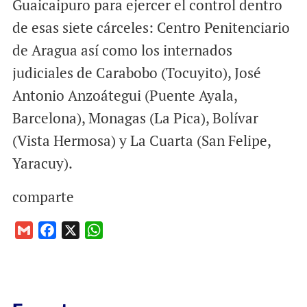
Guaicaipuro para ejercer el control dentro
de esas siete cárceles: Centro Penitenciario
de Aragua así como los internados
judiciales de Carabobo (Tocuyito), José
Antonio Anzoátegui (Puente Ayala,
Barcelona), Monagas (La Pica), Bolívar
(Vista Hermosa) y La Cuarta (San Felipe,
Yaracuy).
comparte
G
F
X
W
m
a
h
a
c
a
i
e
t
l
b
s