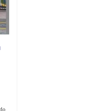
a
ado