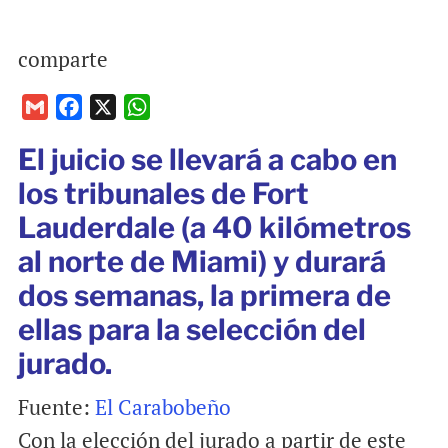
comparte
G
F
X
W
m
a
h
El juicio se llevará a cabo en
a
c
a
i
e
t
los tribunales de Fort
l
b
s
Lauderdale (a 40 kilómetros
o
A
al norte de Miami) y durará
o
p
dos semanas, la primera de
k
p
ellas para la selección del
jurado.
Fuente:
El Carabobeño
Con la elección del jurado a partir de este