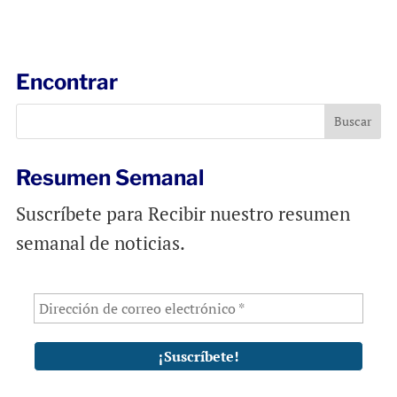
m
a
h
a
c
a
i
e
t
l
b
s
Encontrar
o
A
o
p
k
p
Resumen Semanal
Suscríbete para Recibir nuestro resumen
semanal de noticias.