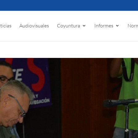
ticias
Audiovisuales
Coyuntura
Informes
Norm