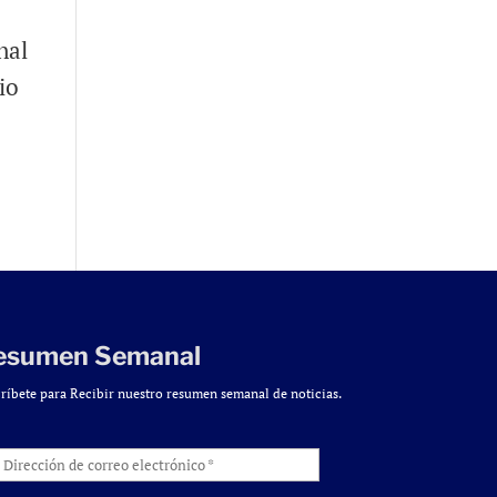
nal
io
esumen Semanal
ríbete para Recibir nuestro resumen semanal de noticias.