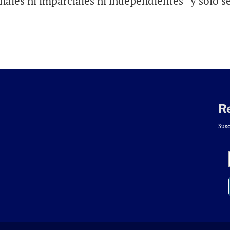
bunales ni imparciales ni independientes” y solo s
R
Susc