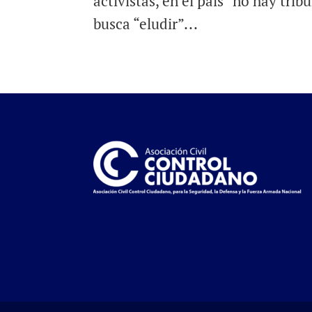
activistas, en el país “no hay tri
busca “eludir”...