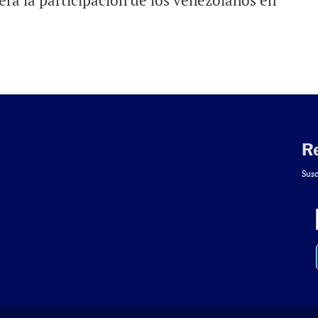
erá la participación de los venezolanos en
R
Susc