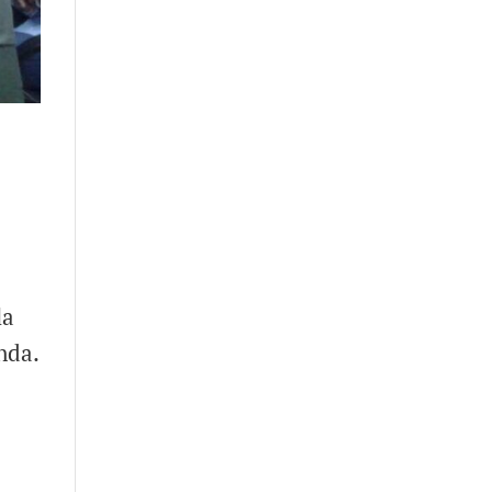
la
nda.