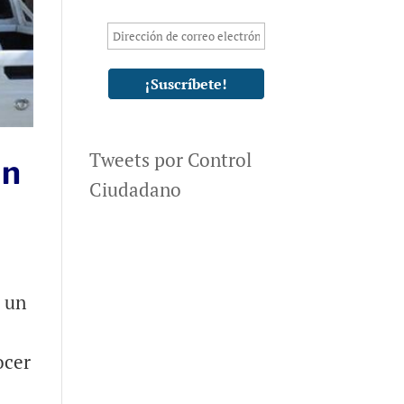
Tweets por Control
un
Ciudadano
e un
ocer