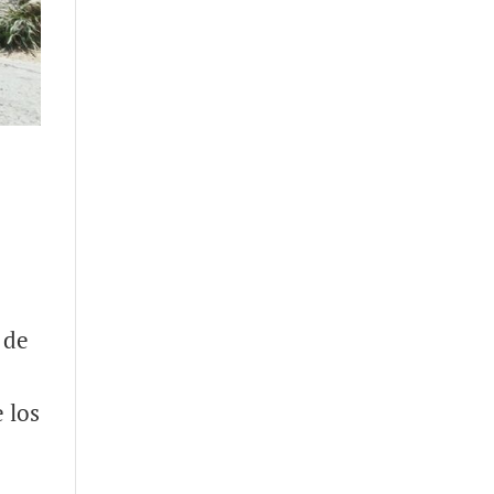
 de
 los