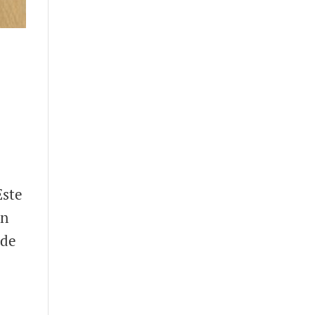
a
Este
an
 de