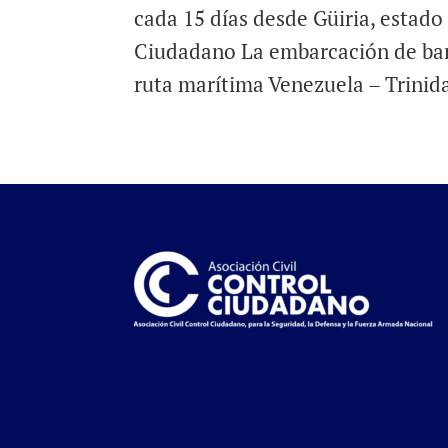
cada 15 días desde Güiria, estado
Ciudadano La embarcación de ban
ruta marítima Venezuela – Trinida