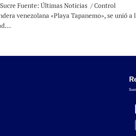
 Sucre Fuente: Últimas Noticias / Control
dera venezolana «Playa Tapanemo», se unió a 
d...
R
Susc