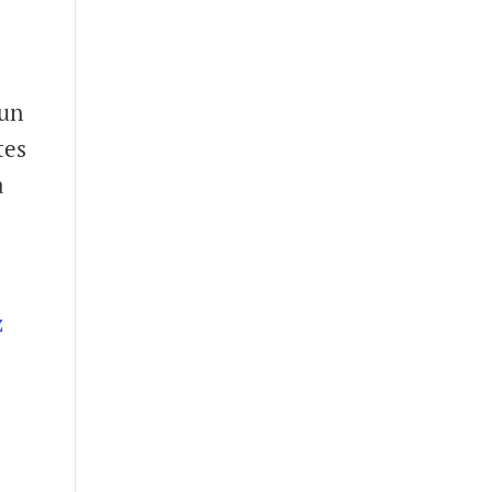
 un
tes
a