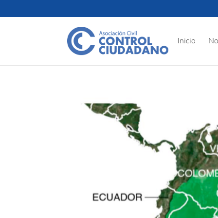
Inicio
No