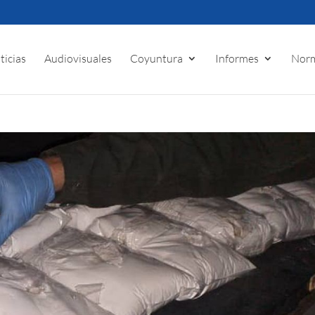
ticias
Audiovisuales
Coyuntura
Informes
Norm