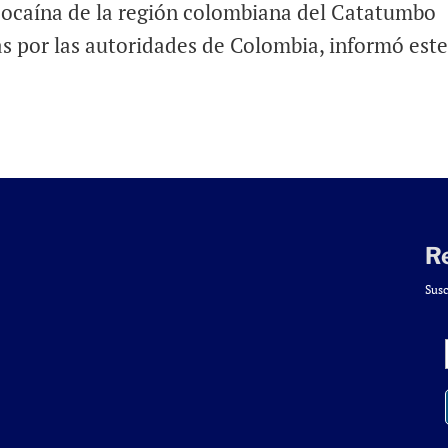
cocaína de la región colombiana del Catatumbo
s por las autoridades de Colombia, informó est
R
Susc