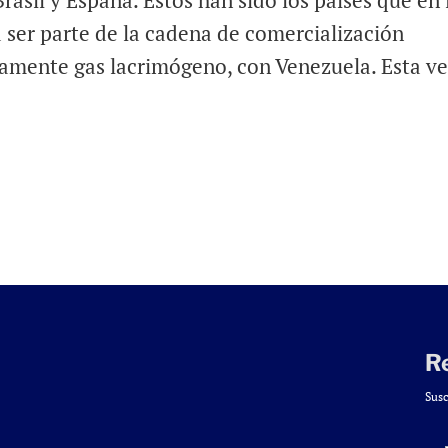
rasil y España. Estos han sido los países que en 
 ser parte de la cadena de comercialización
camente gas lacrimógeno, con Venezuela. Esta ve
R
Susc