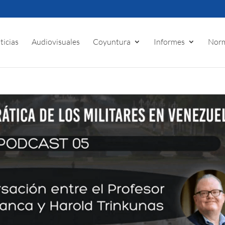
ticias
Audiovisuales
Coyuntura
Informes
Norm