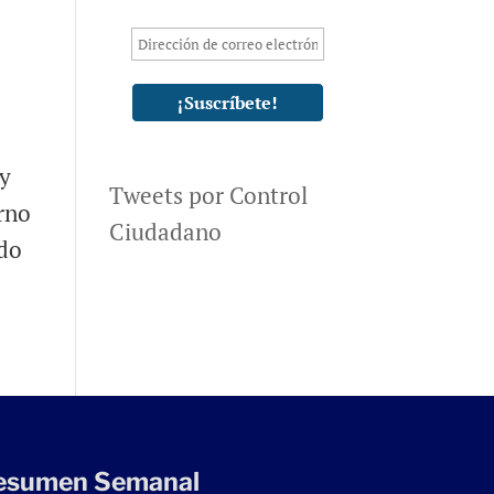
 y
Tweets por Control
rno
Ciudadano
ado
esumen Semanal