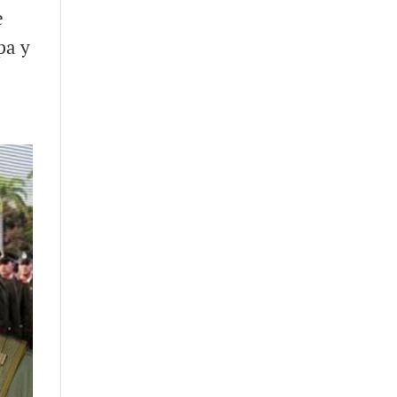
e
pa y