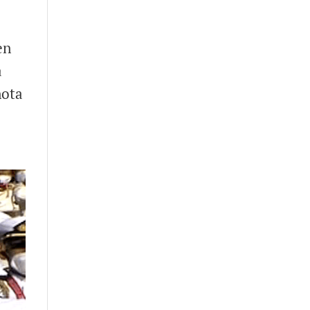
en
a
nota