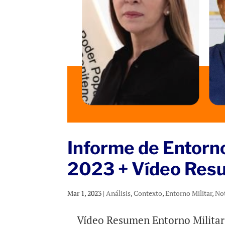
Informe de Entorno
2023 + Vídeo Re
Mar 1, 2023
|
Análisis
,
Contexto
,
Entorno Militar
,
Not
Vídeo Resumen Entorno Militar 