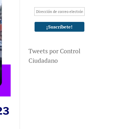
Tweets por Control
Ciudadano
23