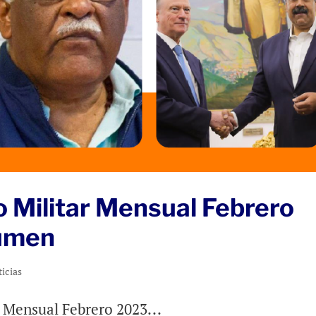
 Militar Mensual Febrero
sumen
icias
Mensual Febrero 2023...