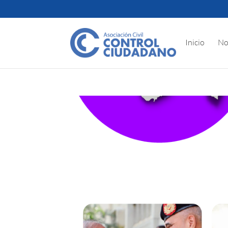
Inicio
No