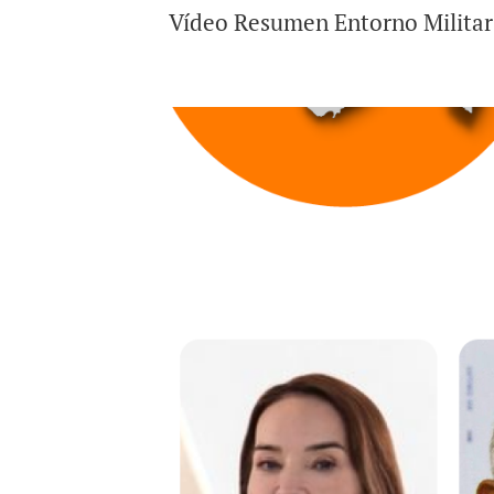
Vídeo Resumen Entorno Militar