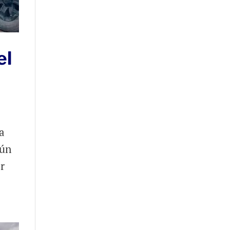
el
a
gún
or