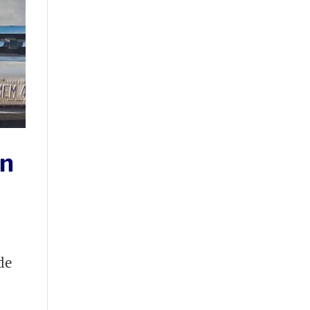
en
de