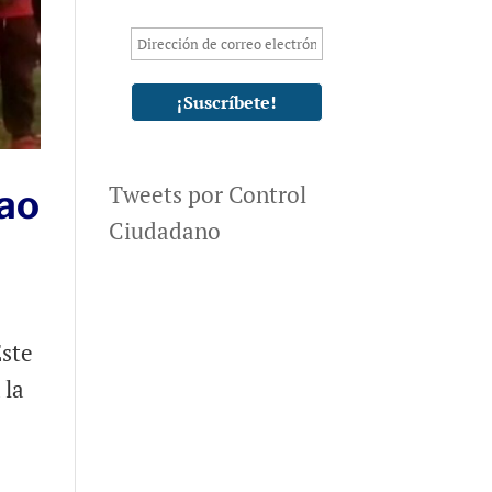
Tweets por Control
lao
Ciudadano
Este
 la