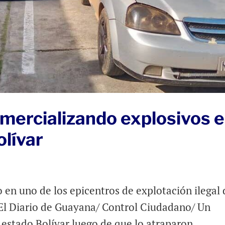
mercializando explosivos 
olívar
o en uno de los epicentros de explotación ilegal 
 El Diario de Guayana/ Control Ciudadano/ Un
 estado Bolívar luego de que lo atraparon