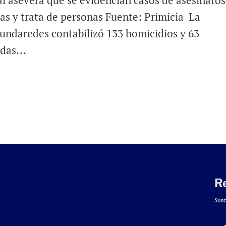
 asevera que se evidencian casos de asesinatos
as y trata de personas Fuente: Primicia La
undaredes contabilizó 133 homicidios y 63
das...
R
Susc