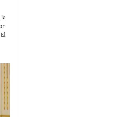
 la
or
 El