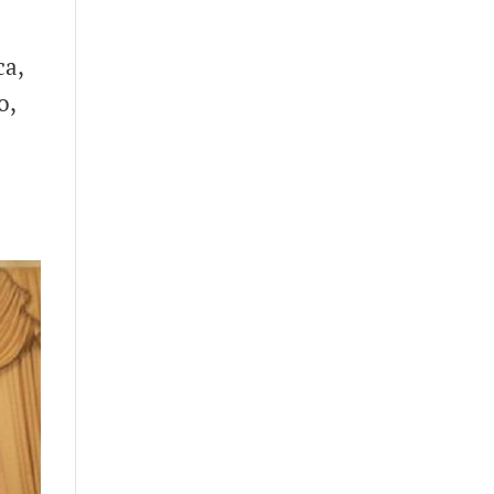
ca,
o,