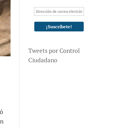
Tweets por Control
Ciudadano
ió
ón