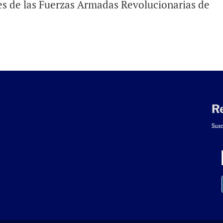
es de las Fuerzas Armadas Revolucionarias de
R
Susc