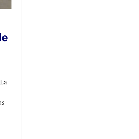
de
 La
o
as