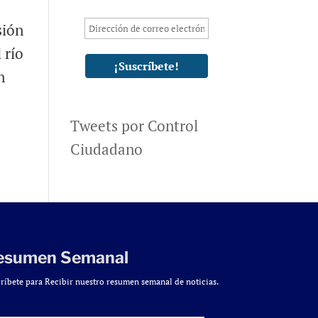
sión
 río
n
Tweets por Control
Ciudadano
esumen Semanal
ríbete para Recibir nuestro resumen semanal de noticias.