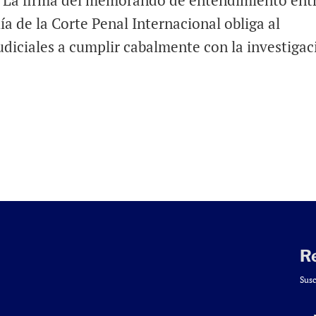
l La firma del memorando de entendimiento entr
ía de la Corte Penal Internacional obliga al
judiciales a cumplir cabalmente con la investigac
R
Susc