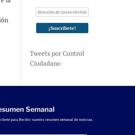
e la
ión
Tweets por Control
Ciudadano
esumen Semanal
ríbete para Recibir nuestro resumen semanal de noticias.