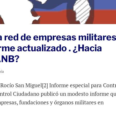
la red de empresas militare
rme actualizado . ¿Hacia
FANB?
ría
 Rocío San Miguel[2] Informe especial para Cont
Control Ciudadano publicó un modesto informe q
resas, fundaciones y órganos militares en