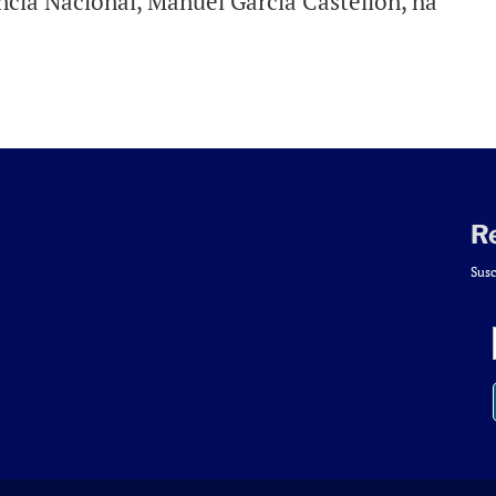
ncia Nacional, Manuel García Castellón, ha
R
Susc