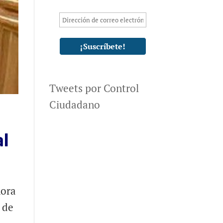
Tweets por Control
Ciudadano
al
hora
 de