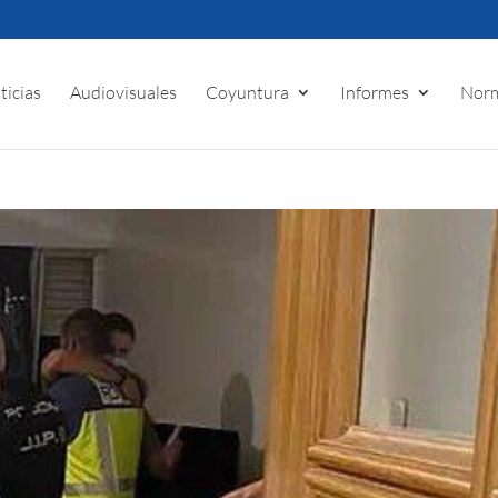
ticias
Audiovisuales
Coyuntura
Informes
Norm