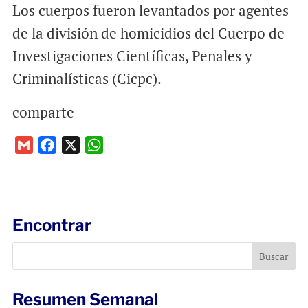
Los cuerpos fueron levantados por agentes
de la división de homicidios del Cuerpo de
Investigaciones Científicas, Penales y
Criminalísticas (Cicpc).
comparte
G
F
X
W
m
a
h
a
c
a
i
e
t
l
b
s
Encontrar
o
A
o
p
k
p
Resumen Semanal