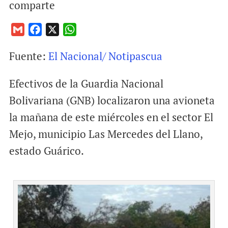
comparte
G
F
X
W
m
a
h
Fuente:
El Nacional/ Notipascua
a
c
a
i
e
t
Efectivos de la Guardia Nacional
l
b
s
o
A
Bolivariana (GNB) localizaron una avioneta
o
p
la mañana de este miércoles en el sector El
k
p
Mejo, municipio Las Mercedes del Llano,
estado Guárico.