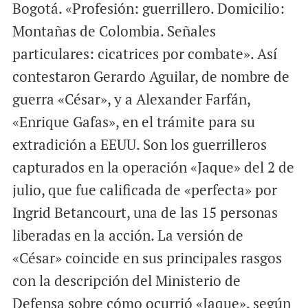
Bogotá. «Profesión: guerrillero. Domicilio:
a
c
a
i
e
t
Montañas de Colombia. Señales
l
b
s
particulares: cicatrices por combate». Así
o
A
contestaron Gerardo Aguilar, de nombre de
o
p
guerra «César», y a Alexander Farfán,
k
p
«Enrique Gafas», en el trámite para su
extradición a EEUU. Son los guerrilleros
capturados en la operación «Jaque» del 2 de
julio, que fue calificada de «perfecta» por
Ingrid Betancourt, una de las 15 personas
liberadas en la acción. La versión de
«César» coincide en sus principales rasgos
con la descripción del Ministerio de
Defensa sobre cómo ocurrió «Jaque», según