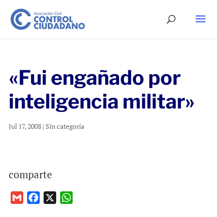
«Fui engañado por
inteligencia militar»
Jul 17, 2008
|
Sin categoría
comparte
G
F
X
W
m
a
h