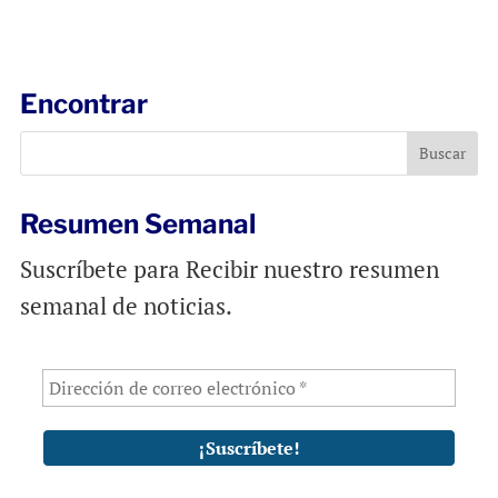
m
a
h
a
c
a
i
e
t
l
b
s
Encontrar
o
A
o
p
k
p
Resumen Semanal
Suscríbete para Recibir nuestro resumen
semanal de noticias.