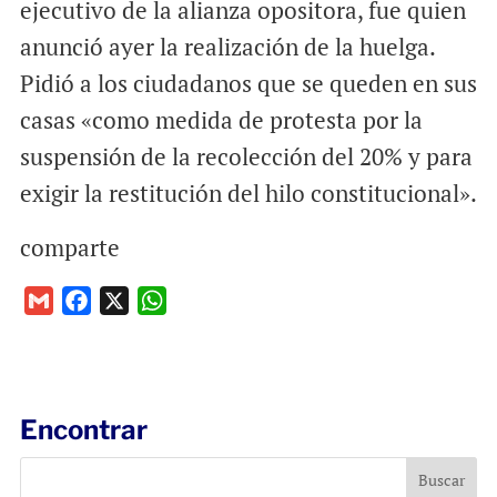
ejecutivo de la alianza opositora, fue quien
anunció ayer la realización de la huelga.
Pidió a los ciudadanos que se queden en sus
casas «como medida de protesta por la
suspensión de la recolección del 20% y para
exigir la restitución del hilo constitucional».
comparte
G
F
X
W
m
a
h
a
c
a
i
e
t
l
b
s
Encontrar
o
A
o
p