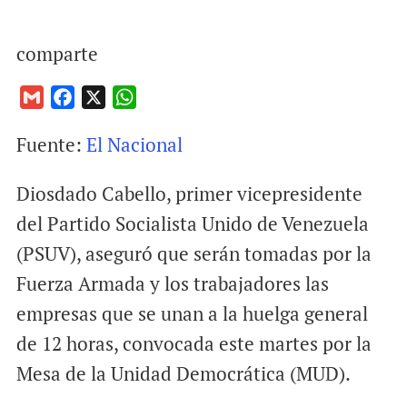
comparte
G
F
X
W
m
a
h
Fuente:
El Nacional
a
c
a
i
e
t
Diosdado Cabello, primer vicepresidente
l
b
s
o
A
del Partido Socialista Unido de Venezuela
o
p
(PSUV), aseguró que serán tomadas por la
k
p
Fuerza Armada y los trabajadores las
empresas que se unan a la huelga general
de 12 horas, convocada este martes por la
Mesa de la Unidad Democrática (MUD).