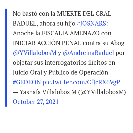
No bastó con la MUERTE DEL GRAL
BADUEL, ahora su hijo
#JOSNARS
:
Anoche la FISCALÍA AMENAZÓ con
INICIAR ACCIÓN PENAL contra su Abog
@YVillalobosM
y
@AndreinaBaduel
por
objetar sus interrogatorios ilícitos en
Juicio Oral y Público de Operación
#GEDEON
pic.twitter.com/CfJcRX6VgP
— Yasnaía Villalobos M (@YVillalobosM)
October 27, 2021