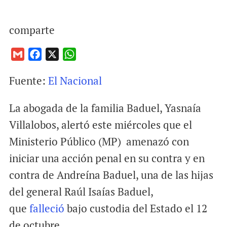
comparte
G
F
X
W
m
a
h
Fuente:
El Nacional
a
c
a
i
e
t
La abogada de la familia Baduel, Yasnaía
l
b
s
o
A
Villalobos, alertó este miércoles que el
o
p
Ministerio Público (MP) amenazó con
k
p
iniciar una acción penal en su contra y en
contra de Andreína Baduel, una de las hijas
del general Raúl Isaías Baduel,
que
falleció
bajo custodia del Estado el 12
de octubre.