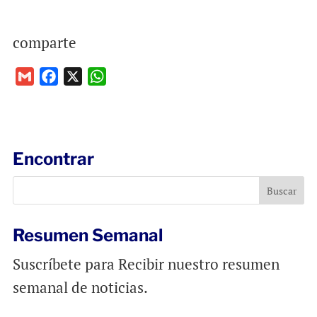
comparte
G
F
X
W
m
a
h
a
c
a
i
e
t
l
b
s
Encontrar
o
A
o
p
k
p
Resumen Semanal
Suscríbete para Recibir nuestro resumen
semanal de noticias.