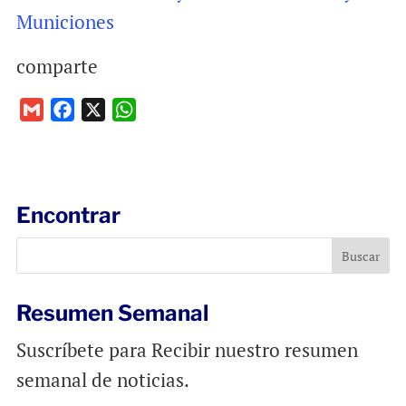
Municiones
comparte
G
F
X
W
m
a
h
a
c
a
i
e
t
l
b
s
Encontrar
o
A
o
p
k
p
Resumen Semanal
Suscríbete para Recibir nuestro resumen
semanal de noticias.