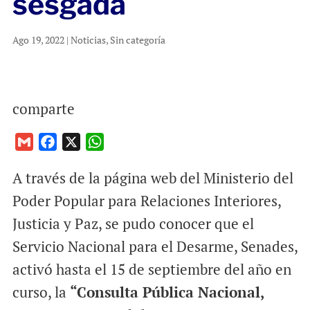
sesgada
Ago 19, 2022
|
Noticias
,
Sin categoría
comparte
G
F
X
W
m
a
h
A través de la página web del Ministerio del
a
c
a
i
e
t
Poder Popular para Relaciones Interiores,
l
b
s
Justicia y Paz, se pudo conocer que el
o
A
Servicio Nacional para el Desarme, Senades,
o
p
activó hasta el 15 de septiembre del año en
k
p
curso, la
“Consulta Pública Nacional,