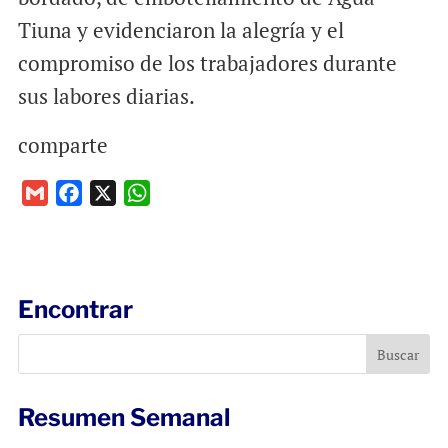
Tiuna y evidenciaron la alegría y el
compromiso de los trabajadores durante
sus labores diarias.
comparte
G
F
X
W
m
a
h
a
c
a
i
e
t
l
b
s
Encontrar
o
A
o
p
k
p
Resumen Semanal