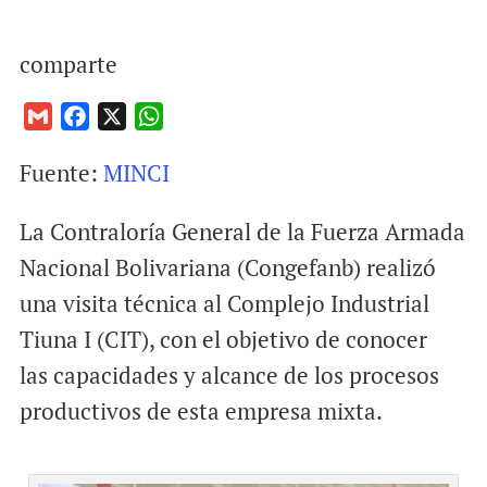
comparte
G
F
X
W
m
a
h
Fuente:
MINCI
a
c
a
i
e
t
La Contraloría General de la Fuerza Armada
l
b
s
o
A
Nacional Bolivariana (Congefanb) realizó
o
p
una visita técnica al Complejo Industrial
k
p
Tiuna I (CIT), con el objetivo de conocer
las capacidades y alcance de los procesos
productivos de esta empresa mixta.