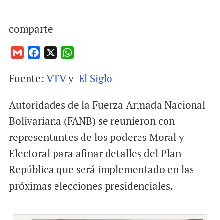
comparte
G
F
X
W
m
a
h
Fuente:
VTV
y
El Siglo
a
c
a
i
e
t
Autoridades de la Fuerza Armada Nacional
l
b
s
o
A
Bolivariana (FANB) se reunieron con
o
p
representantes de los poderes Moral y
k
p
Electoral para afinar detalles del Plan
República que será implementado en las
próximas elecciones presidenciales.