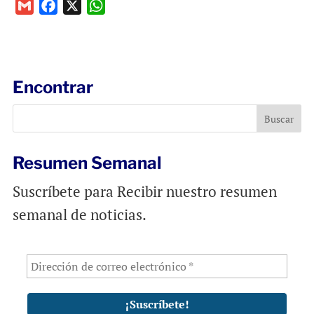
G
F
X
W
m
a
h
a
c
a
i
e
t
l
b
s
Encontrar
o
A
o
p
k
p
Resumen Semanal
Suscríbete para Recibir nuestro resumen
semanal de noticias.