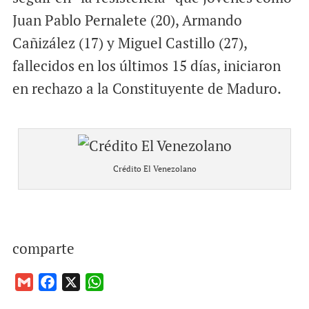
Juan Pablo Pernalete (20), Armando
Cañizález (17) y Miguel Castillo (27),
fallecidos en los últimos 15 días, iniciaron
en rechazo a la Constituyente de Maduro.
Crédito El Venezolano
comparte
G
F
X
W
m
a
h