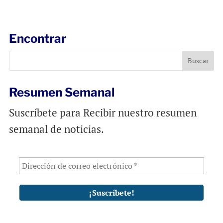
a
c
a
i
e
t
l
b
s
Encontrar
o
A
o
p
k
p
Resumen Semanal
Suscríbete para Recibir nuestro resumen
semanal de noticias.