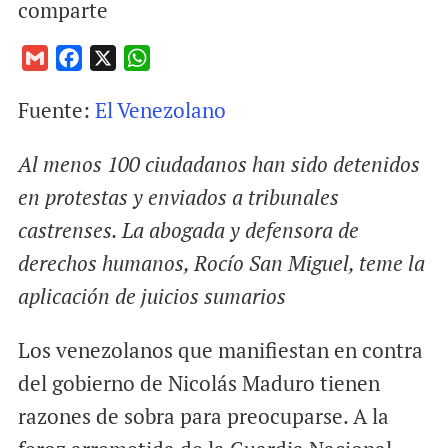
comparte
G
F
X
W
m
a
h
Fuente:
El Venezolano
a
c
a
i
e
t
Al menos 100 ciudadanos han sido detenidos
l
b
s
o
A
en protestas y enviados a tribunales
o
p
castrenses. La abogada y defensora de
k
p
derechos humanos, Rocío San Miguel, teme la
aplicación de juicios sumarios
Los venezolanos que manifiestan en contra
del gobierno de Nicolás Maduro tienen
razones de sobra para preocuparse. A la