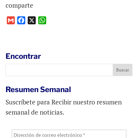
comparte
G
F
X
W
m
a
h
a
c
a
i
e
t
l
b
s
Encontrar
o
A
o
p
k
p
Resumen Semanal
Suscríbete para Recibir nuestro resumen
semanal de noticias.