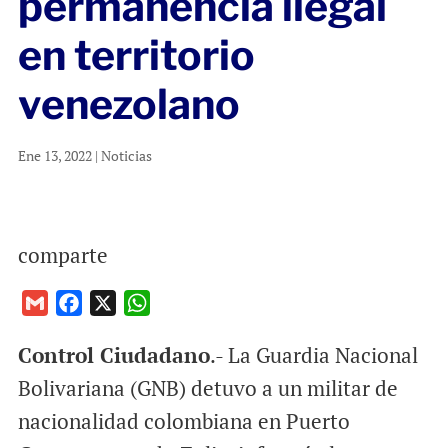
permanencia ilegal
en territorio
venezolano
Ene 13, 2022
|
Noticias
comparte
G
F
X
W
m
a
h
Control Ciudadano
.- La Guardia Nacional
a
c
a
i
e
t
Bolivariana (GNB) detuvo a un militar de
l
b
s
nacionalidad colombiana en Puerto
o
A