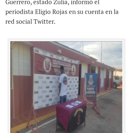
Guerrero, estado Zulia, informó el
o
p
periodista Eligio Rojas en su cuenta en la
k
p
red social Twitter.