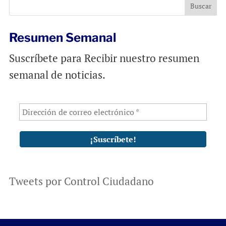
o
p
k
p
Resumen Semanal
Suscríbete para Recibir nuestro resumen
semanal de noticias.
Tweets por Control Ciudadano