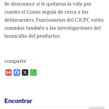
Se desconoce si le quitaron la vida por
cuanto el Conas seguía de cerca a los
delincuentes. Funcionarios del CICPC están
sumados también a las investigaciones del
homicidio del productor.
comparte
G
F
X
W
m
a
h
a
c
a
i
e
t
l
b
s
Encontrar
o
A