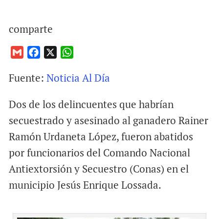
comparte
G
F
X
W
m
a
h
Fuente:
Noticia Al Día
a
c
a
i
e
t
Dos de los delincuentes que habrían
l
b
s
o
A
secuestrado y asesinado al ganadero Rainer
o
p
Ramón Urdaneta López, fueron abatidos
k
p
por funcionarios del Comando Nacional
Antiextorsión y Secuestro (Conas) en el
municipio Jesús Enrique Lossada.