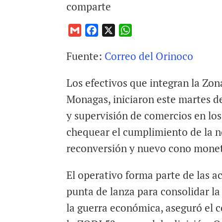
comparte
G
F
X
W
m
a
h
Fuente:
Correo del Orinoco
a
c
a
i
e
t
Los efectivos que integran la Zon
l
b
s
o
A
Monagas, iniciaron este martes d
o
p
y supervisión de comercios en los
k
p
chequear el cumplimiento de la n
reconversión y nuevo cono moneta
El operativo forma parte de las a
punta de lanza para consolidar la
la guerra económica, aseguró el