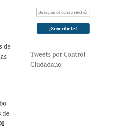
e
s de
Tweets por Control
ias
Ciudadano
a
obo
s de
DI