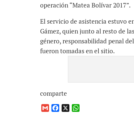
operación “Matea Bolívar 2017”.
El servicio de asistencia estuvo e
Gámez, quien junto al resto de la
género, responsabilidad penal del
fueron tomadas en el sitio.
comparte
G
F
X
W
m
a
h
a
c
a
i
e
t