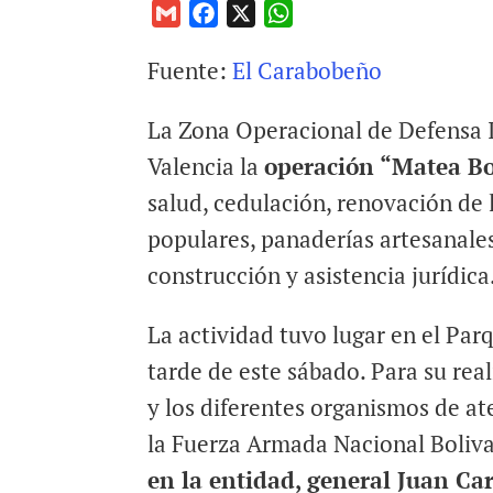
G
F
X
W
m
a
h
Fuente:
El Carabobeño
a
c
a
i
e
t
La Zona Operacional de Defensa I
l
b
s
o
A
Valencia la
operación “Matea Bo
o
p
salud, cedulación, renovación de 
k
p
populares, panaderías artesanale
construcción y asistencia jurídica
La actividad tuvo lugar en el Parq
tarde de este sábado. Para su rea
y los diferentes organismos de at
la Fuerza Armada Nacional Boliva
en la entidad, general Juan Ca