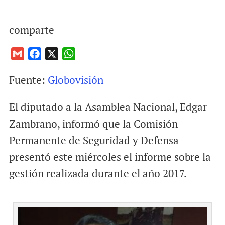
comparte
G
F
X
W
m
a
h
Fuente:
Globovisión
a
c
a
i
e
t
El diputado a la Asamblea Nacional, Edgar
l
b
s
o
A
Zambrano, informó que la Comisión
o
p
Permanente de Seguridad y Defensa
k
p
presentó este miércoles el informe sobre la
gestión realizada durante el año 2017.