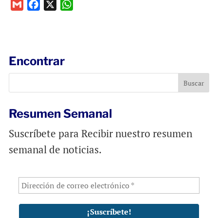
G
F
X
W
m
a
h
a
c
a
i
e
t
l
b
s
Encontrar
o
A
o
p
k
p
Resumen Semanal
Suscríbete para Recibir nuestro resumen
semanal de noticias.