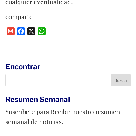
cualquier eventualidad.
comparte
G
F
X
W
m
a
h
a
c
a
i
e
t
l
b
s
Encontrar
o
A
o
p
k
p
Resumen Semanal
Suscríbete para Recibir nuestro resumen
semanal de noticias.