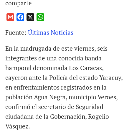
comparte
G
F
X
W
m
a
h
Fuente:
Últimas Noticias
a
c
a
i
e
t
En la madrugada de este viernes, seis
l
b
s
o
A
integrantes de una conocida banda
o
p
hamponil denominada Los Caracas,
k
p
cayeron ante la Policía del estado Yaracuy,
en enfrentamientos registrados en la
población Agua Negra, municipio Veroes,
confirmó el secretario de Seguridad
ciudadana de la Gobernación, Rogelio
Vásquez.